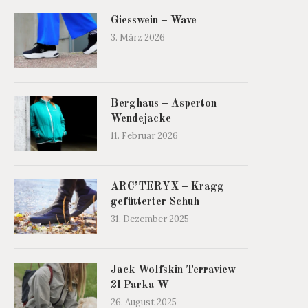
Giesswein – Wave
3. März 2026
Berghaus – Asperton
Wendejacke
11. Februar 2026
ARC’TERYX – Kragg
gefütterter Schuh
31. Dezember 2025
Jack Wolfskin Terraview
2l Parka W
26. August 2025