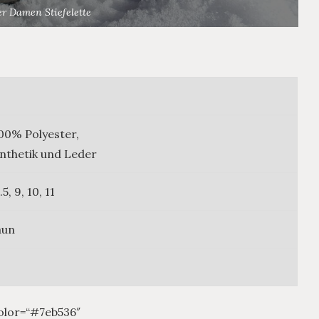
r Damen Stiefelette
00% Polyester,
ynthetik und Leder
5, 9, 10, 11
aun
olor=“#7eb536″