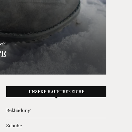
efel
TE
UNSERE HAUPTBEREICHE
Bekleidung
Schuhe