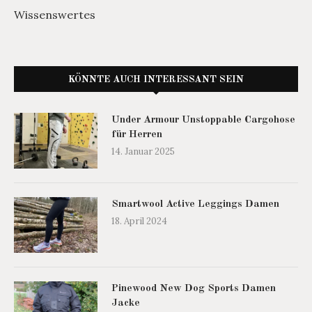
Wissenswertes
KÖNNTE AUCH INTERESSANT SEIN
Under Armour Unstoppable Cargohose
für Herren
14. Januar 2025
Smartwool Active Leggings Damen
18. April 2024
Pinewood New Dog Sports Damen
Jacke