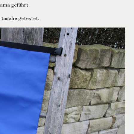
Hama geführt.
rtasche
getestet.