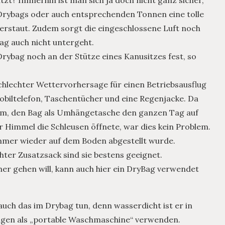
zt? Immerhin ist man sich ja doch nicht ganz sicher,
 Drybags oder auch entsprechenden Tonnen eine tolle
verstaut. Zudem sorgt die eingeschlossene Luft noch
Bag auch nicht untergeht.
rybag noch an der Stütze eines Kanusitzes fest, so
hlechter Wettervorhersage für einen Betriebsausflug
Mobiltelefon, Taschentücher und eine Regenjacke. Da
blem, den Bag als Umhängetasche den ganzen Tag auf
r Himmel die Schleusen öffnete, war dies kein Problem.
immer wieder auf dem Boden abgestellt wurde.
ter Zusatzsack sind sie bestens geeignet.
r gehen will, kann auch hier ein DryBag verwendet
ch das im Drybag tun, denn wasserdicht ist er in
agen als „portable Waschmaschine“ verwenden.