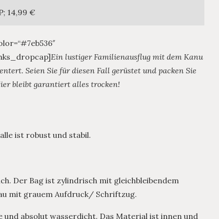
; 14,99 €
olor=“#7eb536″
/mks_dropcap]
Ein lustiger Familienausflug mit dem Kanu
ntert. Seien Sie für diesen Fall gerüstet und packen Sie
r bleibt garantiert alles trocken!
le ist robust und stabil.
ich. Der Bag ist zylindrisch mit gleichbleibendem
au mit grauem Aufdruck/ Schriftzug.
e und absolut wasserdicht. Das Material ist innen und