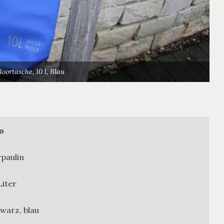
ortasche, 10 l, Blau
o
paulin
Liter
warz, blau