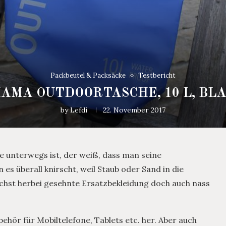
Packbeutel & Packsäcke
Testbericht
AMA OUTDOORTASCHE, 10 L, BL
by
Lefdi
22. November 2017
 unterwegs ist, der weiß, dass man seine
es überall knirscht, weil Staub oder Sand in die
chst herbei gesehnte Ersatzbekleidung doch auch nass
ehör für Mobiltelefone, Tablets etc. her. Aber auch