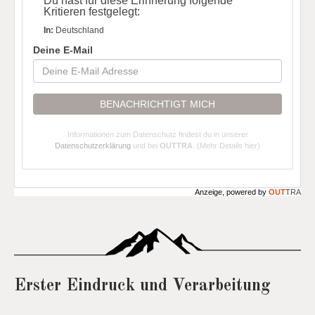
Du hast für diese Erinnerung folgende
Kritieren festgelegt:
In:
Deutschland
Deine E-Mail
BENACHRICHTIGT MICH
Informationen zum Datenschutz findest du in unserer
Datenschutzerklärung
und bei
OUTTRA
.
(Mehr Details hier)
Anzeige, powered by
OUT
TRA
Erster Eindruck und Verarbeitung