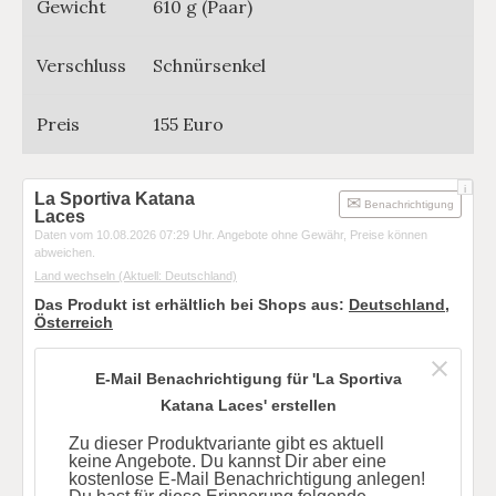
Gewicht
610 g (Paar)
Verschluss
Schnürsenkel
Preis
155 Euro
i
La Sportiva Katana
Benachrichtigung
Laces
Daten vom 10.08.2026 07:29 Uhr. Angebote ohne Gewähr, Preise können
abweichen.
Land wechseln
(Aktuell: Deutschland)
Das Produkt ist erhältlich bei Shops aus:
Deutschland
,
Österreich
E-Mail Benachrichtigung für 'La Sportiva
Katana Laces' erstellen
Zu dieser Produktvariante gibt es aktuell
keine Angebote. Du kannst Dir aber eine
kostenlose E-Mail Benachrichtigung anlegen!