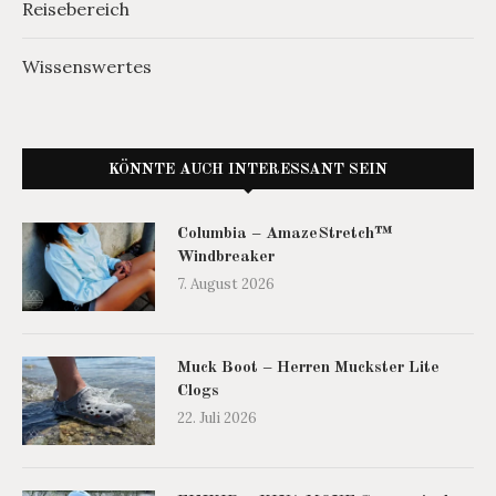
Reisebereich
Wissenswertes
KÖNNTE AUCH INTERESSANT SEIN
Columbia – AmazeStretch™
Windbreaker
7. August 2026
Muck Boot – Herren Muckster Lite
Clogs
22. Juli 2026