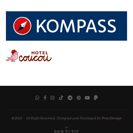
@2023 - All Right Reserved. Designed and Developed by
PenciDesign
BACK TO TOP