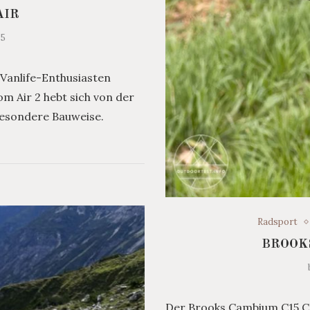
AIR
25
Vanlife-Enthusiasten
m Air 2 hebt sich von der
besondere Bauweise.
Radsport
BROOKS
Der Brooks Cambium C15 Car