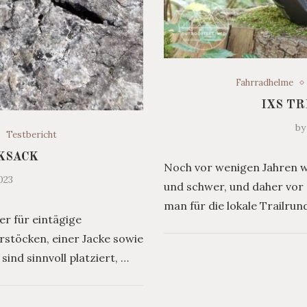
Fahrradhelme
IXS T
b
Testbericht
KSACK
Noch vor wenigen Jahren w
023
und schwer, und daher vor 
man für die lokale Trailru
er für eintägige
stöcken, einer Jacke sowie
ind sinnvoll platziert, …