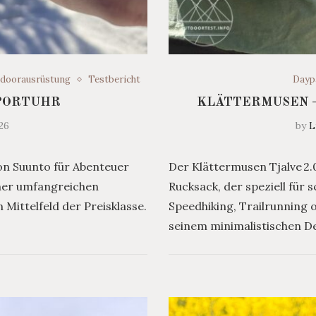
doorausrüstung
Testbericht
Dayp
SPORTUHR
KLÄTTERMUSEN –
26
by
L
von Suunto für Abenteuer
Der Klättermusen Tjalve 2.0
iner umfangreichen
Rucksack, der speziell für 
 Mittelfeld der Preisklasse.
Speedhiking, Trailrunning 
seinem minimalistischen De