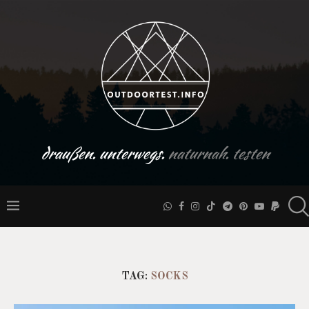
draußen. unterwegs.
naturnah. testen
TAG:
SOCKS