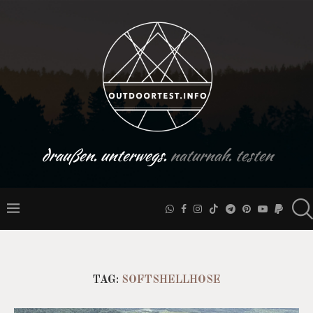
draußen. unterwegs.
naturnah. testen
TAG:
SOFTSHELLHOSE