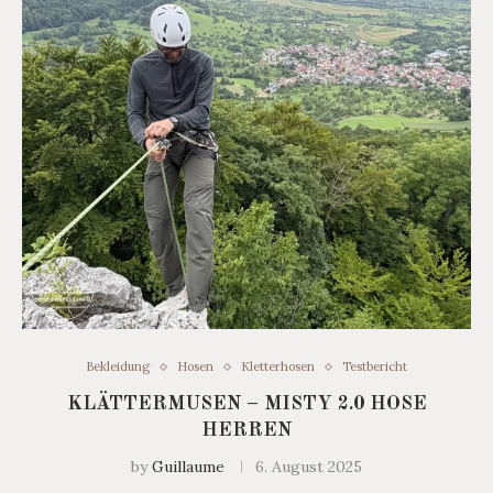
Bekleidung
Hosen
Kletterhosen
Testbericht
KLÄTTERMUSEN – MISTY 2.0 HOSE
HERREN
by
Guillaume
6. August 2025