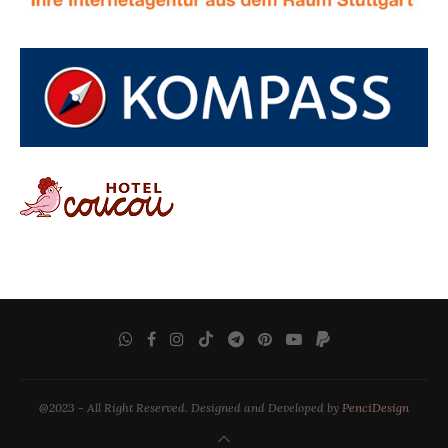
@2023 - All Right Reserved. Designed and Developed by
PenciDesign