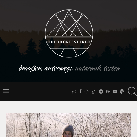
draußen. unterwegs.
naturnah. testen