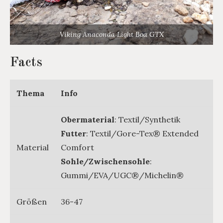
Viking Anaconda Light Boa GTX
Facts
Thema
Info
Obermaterial
: Textil/Synthetik
Futter
: Textil/Gore-Tex® Extended
Material
Comfort
Sohle/Zwischensohle
:
Gummi/EVA/UGC®/Michelin®
Größen
36-47