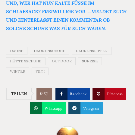
UND, WER HAT NUN KALTE FÜSSE IM S
CHLAFSACK? FREIWILLIGE VOR…..MELDET EUCH U
ND HINTERLASST EINEN KOMMENTAR OB S
OLCHE SCHUHE WAS FÜR EUCH WÄREN.
DAUNE
DAUNENSCHUHE
DAUNENSLIPPER
HÜTTENSCHUHE
OUTDOOR
SUNRISE
WINTER
YETI
0
TEILEN
Facebook
Pinterest
Whatsapp
Telegram