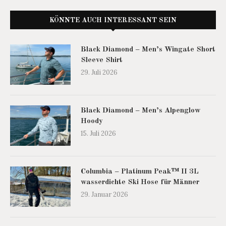
KÖNNTE AUCH INTERESSANT SEIN
Black Diamond – Men’s Wingate Short
Sleeve Shirt
29. Juli 2026
Black Diamond – Men’s Alpenglow
Hoody
15. Juli 2026
Columbia – Platinum Peak™ II 3L
wasserdichte Ski Hose für Männer
29. Januar 2026