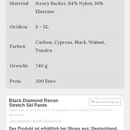
Material
Jersey Backer, 84% Nylon, 16%
Elastane
Größen
S – XL
Carbon, Cypress, Black, Walnut,
Farben
Tundra
Gewicht
740 g
Preis
300 Euro
i
Black Diamond Recon
Benachrichtigung
Stretch Ski Pants
Daten vom 10.08.2026 11:19 Uhr. Angebote ohne Gewähr, Preise können
abweichen.
Land wechseln
(Aktuell: Deutschland)
Das Produkt ist erhältlich bei Shops aus:
Deutschland
,