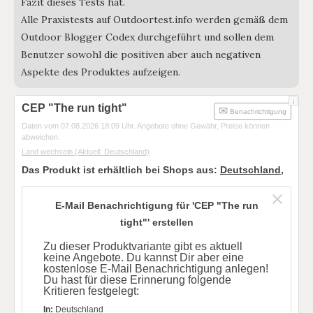
Fazit dieses Tests hat.
Alle Praxistests auf Outdoortest.info werden gemäß dem
Outdoor Blogger Codex durchgeführt und sollen dem
Benutzer sowohl die positiven aber auch negativen
Aspekte des Produktes aufzeigen.
i
CEP "The run tight"
Benachrichtigung
Daten vom 07.08.2026 18:09 Uhr. Angebote ohne Gewähr, Preise können
abweichen.
Land wechseln
(Aktuell: Deutschland)
Das Produkt ist erhältlich bei Shops aus:
Deutschland
,
E-Mail Benachrichtigung für 'CEP "The run
tight"' erstellen
Zu dieser Produktvariante gibt es aktuell
keine Angebote. Du kannst Dir aber eine
kostenlose E-Mail Benachrichtigung anlegen!
Du hast für diese Erinnerung folgende
Kritieren festgelegt:
In:
Deutschland