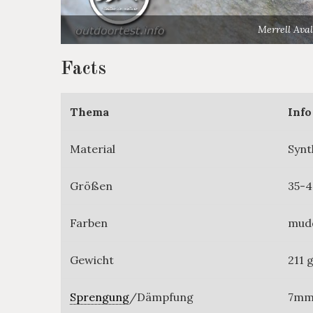
Merrell Av
Facts
Thema
Info
Material
Synt
Größen
35-4
Farben
mudd
Gewicht
211 
Sprengung
/Dämpfung
7m