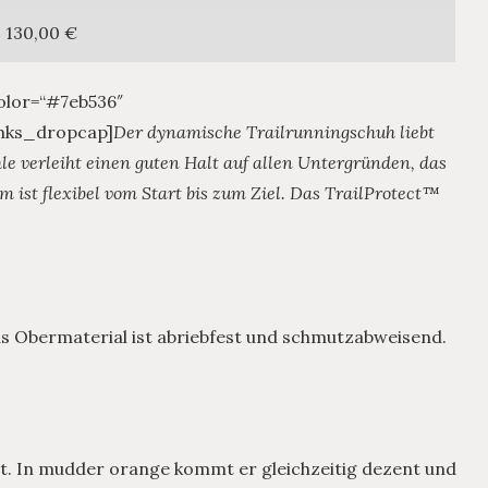
 130,00 €
olor=“#7eb536″
/mks_dropcap]
Der dynamische Trailrunningschuh liebt
e verleiht einen guten Halt auf allen Untergründen, das
m ist flexibel vom Start bis zum Ziel. Das TrailProtect™
Das Obermaterial ist abriebfest und schmutzabweisend.
ht. In mudder orange kommt er gleichzeitig dezent und