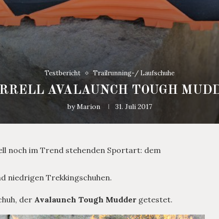
Testbericht
Trailrunning-/ Laufschuhe
RRELL AVALAUNCH TOUGH MUD
by
Marion
31. Juli 2017
uell noch im Trend stehenden Sportart: dem
nd niedrigen Trekkingschuhen.
Schuh, der
Avalaunch Tough Mudder
getestet.