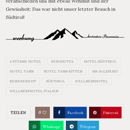
verabschieden uns mit etwas Wehmut und der
Gewissheit: Das war nicht unser letzter Besuch in
Südtirol!
4 STERNE HOTEL
BERGHOTEL
HOTEL SÜDTIROL
HOTEL TANN
HOTEL TANN RITTEN
MK SALZBURG
REISEBERICHT
SÜDTIROL
WELLNESSHOTEL
WELLNESSHOTEL ITALIEN
0
TEILEN
Facebook
Pinterest
Whatsapp
Telegram