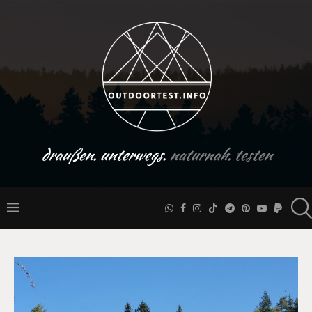
draußen. unterwegs.
naturnah. testen