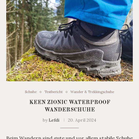
Schuhe
Testbericht
Wander & Trekkingschuhe
KEEN ZIONIC WATERPROOF
WANDERSCHUHE
by
Lefdi
20. April 2024
Beim Wandern sind gute und vor allem stabile Schuhe