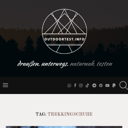
draußen. unterwegs.
naturnah. testen
TAG:
TREKKINGSCHUHE