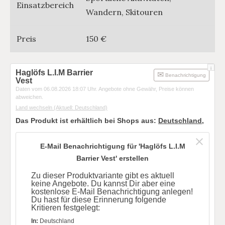
Einsatzbereich
Wandern, Skitouren
Preis
150 €
i
Haglöfs L.I.M Barrier
Benachrichtigung
Vest
Daten vom 06.08.2026 18:07 Uhr. Angebote ohne Gewähr, Preise können
abweichen.
Land wechseln
(Aktuell: Deutschland)
Das Produkt ist erhältlich bei Shops aus:
Deutschland
,
E-Mail Benachrichtigung für 'Haglöfs L.I.M
Barrier Vest' erstellen
Zu dieser Produktvariante gibt es aktuell
keine Angebote. Du kannst Dir aber eine
kostenlose E-Mail Benachrichtigung anlegen!
Du hast für diese Erinnerung folgende
Kritieren festgelegt:
In:
Deutschland