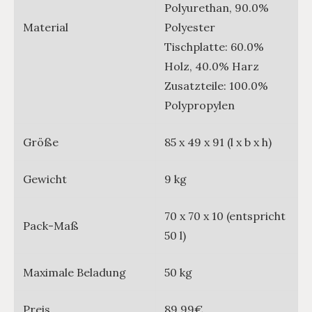
Polyurethan, 90.0%
Material
Polyester
Tischplatte: 60.0%
Holz, 40.0% Harz
Zusatzteile: 100.0%
Polypropylen
Größe
85 x 49 x 91 (l x b x h)
Gewicht
9 kg
70 x 70 x 10 (entspricht
Pack-Maß
50 l)
Maximale Beladung
50 kg
Preis
89,99€