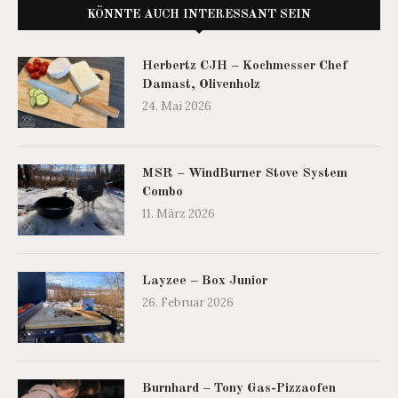
KÖNNTE AUCH INTERESSANT SEIN
Herbertz CJH – Kochmesser Chef
Damast, Olivenholz
24. Mai 2026
MSR – WindBurner Stove System
Combo
11. März 2026
Layzee – Box Junior
26. Februar 2026
Burnhard – Tony Gas-Pizzaofen