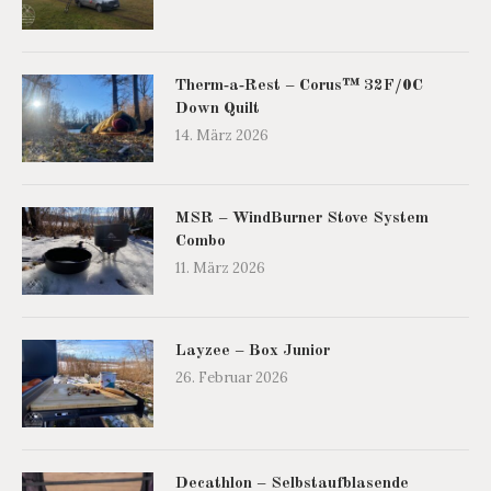
Therm‑a‑Rest – Corus™ 32F/0C
Down Quilt
14. März 2026
MSR – WindBurner Stove System
Combo
11. März 2026
Layzee – Box Junior
26. Februar 2026
Decathlon – Selbstaufblasende